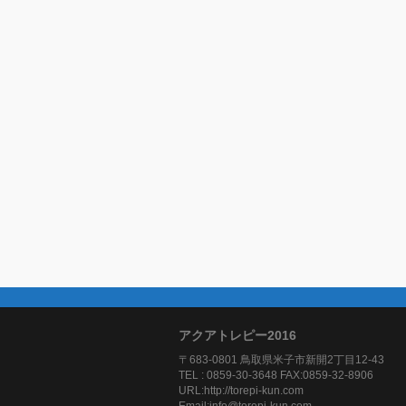
アクアトレピー2016
〒683-0801 鳥取県米子市新開2丁目12-43
TEL : 0859-30-3648 FAX:0859-32-8906
URL:http://torepi-kun.com
Email:info@torepi-kun.com